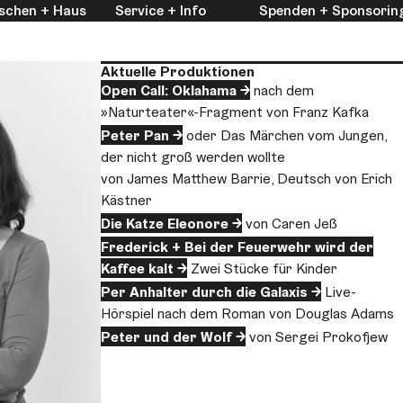
schen + Haus
Service + Info
Spenden + Sponsorin
Aktuelle Produktionen
Open Call: Oklahama
nach dem
»Naturteater«-Fragment von Franz Kafka
Peter Pan
oder Das Märchen vom Jungen,
der nicht groß werden wollte
von James Matthew Barrie, Deutsch von Erich
Kästner
Die Katze Eleonore
von Caren Jeß
Frederick + Bei der Feuerwehr wird der
Kaffee kalt
Zwei Stücke für Kinder
Per Anhalter durch die Galaxis
Live-
Hörspiel nach dem Roman von Douglas Adams
Peter und der Wolf
von Sergei Prokofjew