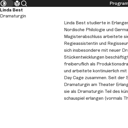
Progra
Künstlerische Leitung
Kontrastmodus umschalten
Leichte Sprache
Suche
Linda Best
Dramaturgin
Linda Best studierte in Erlang
Nordische Philologie und Germa
Magisterabschluss arbeitete sie
Regieassistentin und Regisseur
sich insbesondere mit neuer Dr
Stückentwicklungen beschäftigt
freiberuflich als Produktionsdr
und arbeitete kontinuierlich mi
Day Cage zusammen. Seit der Spi
Dramaturgin am Theater Erlange
sie als Dramaturgin Teil des k
schauspiel erlangen (vormals T