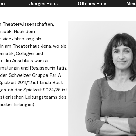
mm
Junges Haus
Offenes Haus
Men
en Theaterwissenschaften,
nistik. Nach dem
 vier Jahre lang als
in am Theaterhaus Jena, wo sie
amatik, Collagen und
e. Im Anschluss war sie
amaturgin und Regisseurin tätig
t der Schweizer Gruppe Far A
elzeit 2011/12 ist Linda Best
n, ab der Spielzeit 2024/25 ist
ünstlerischen Leitungsteams des
heater Erlangen).