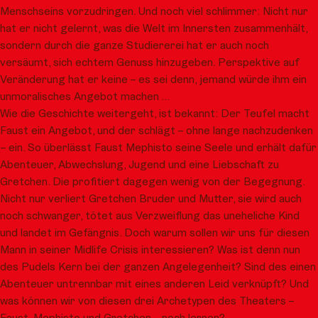
Menschseins vorzudringen. Und noch viel schlimmer: Nicht nur
hat er nicht gelernt, was die Welt im Innersten zusammenhält,
sondern durch die ganze Studiererei hat er auch noch
versäumt, sich echtem Genuss hinzugeben. Perspektive auf
Veränderung hat er keine – es sei denn, jemand würde ihm ein
unmoralisches Angebot machen …
Wie die Geschichte weitergeht, ist bekannt: Der Teufel macht
Faust ein Angebot, und der schlägt – ohne lange nachzudenken
– ein. So überlässt Faust Mephisto seine Seele und erhält dafür
Abenteuer, Abwechslung, Jugend und eine Liebschaft zu
Gretchen. Die profitiert dagegen wenig von der Begegnung.
Nicht nur verliert Gretchen Bruder und Mutter, sie wird auch
noch schwanger, tötet aus Verzweiflung das uneheliche Kind
und landet im Gefängnis. Doch warum sollen wir uns für diesen
Mann in seiner Midlife Crisis interessieren? Was ist denn nun
des Pudels Kern bei der ganzen Angelegenheit? Sind des einen
Abenteuer untrennbar mit eines anderen Leid verknüpft? Und
was können wir von diesen drei Archetypen des Theaters –
Faust, Mephisto und Gretchen – noch lernen?