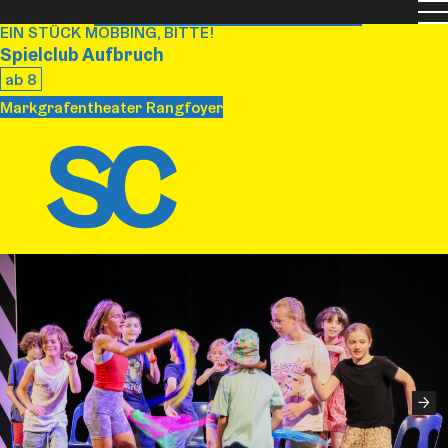
Men
Spielplan
Archiv: Spielzeit 25/26
Junges Haus
EIN STÜCK MOBBING, BITTE!
Spielclub Aufbruch
ab 8
Markgrafentheater Rangfoyer
→