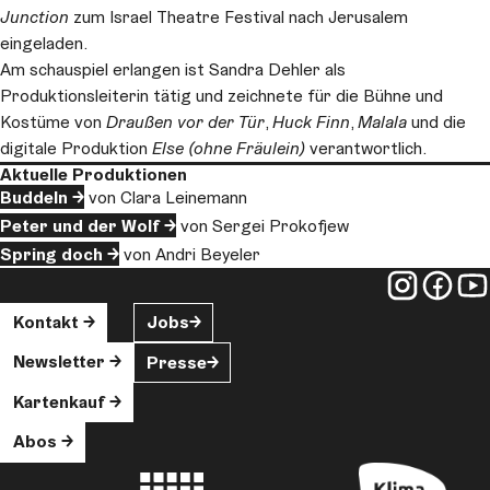
Junction
zum Israel Theatre Festival nach Jerusalem
eingeladen.
Am schauspiel erlangen ist Sandra Dehler als
Produktionsleiterin tätig und zeichnete für die Bühne und
Kostüme von
Draußen vor der Tür
,
Huck Finn
,
Malala
und die
digitale Produktion
Else (ohne Fräulein)
verantwortlich.
Aktuelle Produktionen
Buddeln
von Clara Leinemann
Peter und der Wolf
von Sergei Prokofjew
Spring doch
von Andri Beyeler
Kontakt
Jobs
Newsletter
Presse
Kartenkauf
Abos