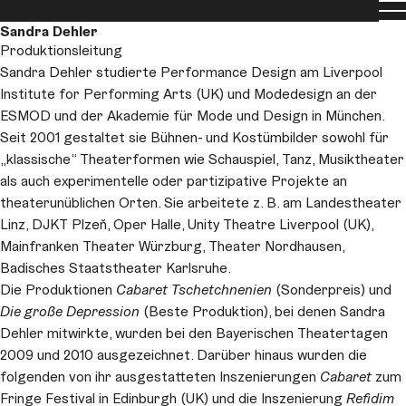
Men
Team
Sandra Dehler
Produktionsleitung
Sandra Dehler studierte Performance Design am Liverpool
Institute for Performing Arts (UK) und Modedesign an der
ESMOD und der Akademie für Mode und Design in München.
Seit 2001 gestaltet sie Bühnen- und Kostümbilder sowohl für
„klassische“ Theaterformen wie Schauspiel, Tanz, Musiktheater
als auch experimentelle oder partizipative Projekte an
theaterunüblichen Orten. Sie arbeitete z. B. am Landestheater
Linz, DJKT Plzeň, Oper Halle, Unity Theatre Liverpool (UK),
Mainfranken Theater Würzburg, Theater Nordhausen,
Badisches Staatstheater Karlsruhe.
Die Produktionen
Cabaret Tschetchnenien
(Sonderpreis) und
Die große Depression
(Beste Produktion), bei denen Sandra
Dehler mitwirkte, wurden bei den Bayerischen Theatertagen
2009 und 2010 ausgezeichnet. Darüber hinaus wurden die
folgenden von ihr ausgestatteten Inszenierungen
Cabaret
zum
Fringe Festival in Edinburgh (UK) und die Inszenierung
Refidim