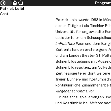
Progra
Team
Kontrastmodus umschalten
Leichte Sprache
Suche
Patrick Loibl
Gast
Patrick Loibl wurde 1988 in Mü
seiner Tätigkeit als Tischler B
Universität für angewandte Ku
assistierte er am Schauspielhau
ImPulsTanz
Wien und dem Burgt
Zeit entstanden erste eigene A
und am Landestheater St. Pölt
Bühnenbildstudiums mit Auszeic
Bühnenbildassistenz am Volksth
Zeit realisierte er dort weitere
freier Bühnen- und Kostümbildne
kontinuierliche Zusammenarbeit 
wirgehenschonmalvor
.
Für das schauspiel erlangen üb
und Kostümbild bei
Meister und