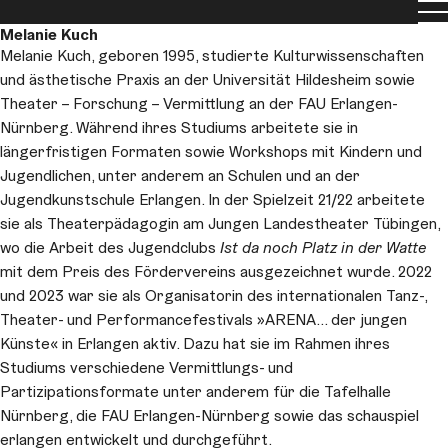
Men
Team
Melanie Kuch
Melanie Kuch, geboren 1995, studierte Kulturwissenschaften
und ästhetische Praxis an der Universität Hildesheim sowie
Theater – Forschung – Vermittlung an der FAU Erlangen-
Nürnberg. Während ihres Studiums arbeitete sie in
längerfristigen Formaten sowie Workshops mit Kindern und
Jugendlichen, unter anderem an Schulen und an der
Jugendkunstschule Erlangen. In der Spielzeit 21/22 arbeitete
sie als Theaterpädagogin am Jungen Landestheater Tübingen,
wo die Arbeit des Jugendclubs
Ist da noch Platz in der Watte
mit dem Preis des Fördervereins ausgezeichnet wurde. 2022
und 2023 war sie als Organisatorin des internationalen Tanz-,
Theater- und Performancefestivals »ARENA… der jungen
Künste« in Erlangen aktiv. Dazu hat sie im Rahmen ihres
Studiums verschiedene Vermittlungs- und
Partizipationsformate unter anderem für die Tafelhalle
Nürnberg, die FAU Erlangen-Nürnberg sowie das schauspiel
erlangen entwickelt und durchgeführt.