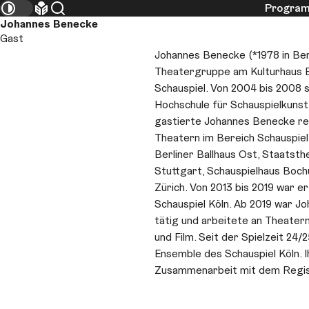
Progra
Ensemble
Kontrastmodus umschalten
Leichte Sprache
Suche
Johannes Benecke
Gast
Johannes Benecke (*1978 in Berl
Theatergruppe am Kulturhaus Br
Schauspiel. Von 2004 bis 2008 
Hochschule für Schauspielkunst
gastierte Johannes Benecke re
Theatern im Bereich Schauspiel
Berliner Ballhaus Ost, Staatsth
Stuttgart, Schauspielhaus Boc
Zürich. Von 2013 bis 2019 war 
Schauspiel Köln. Ab 2019 war J
tätig und arbeitete an Theater
und Film. Seit der Spielzeit 24/2
Ensemble des Schauspiel Köln. I
Zusammenarbeit mit dem Regis